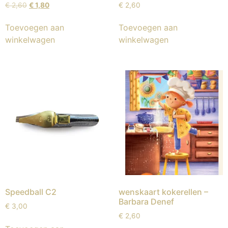
€
2,60
€
1,80
€
2,60
Toevoegen aan
Toevoegen aan
winkelwagen
winkelwagen
Speedball C2
wenskaart kokerellen –
Barbara Denef
€
3,00
€
2,60