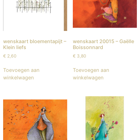
wenskaart bloementapijt –
wenskaart 20015 – Gaëlle
Klein liefs
Boissonnard
€
2,60
€
3,80
Toevoegen aan
Toevoegen aan
winkelwagen
winkelwagen