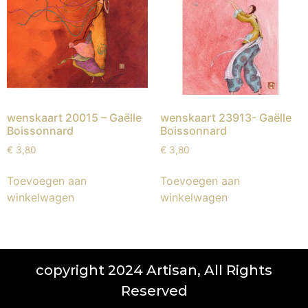
wenskaart 20015 – Gaëlle
wenskaart 23913- Gaëlle
Boissonnard
Boissonnard
€
3,80
€
3,80
Toevoegen aan
Toevoegen aan
winkelwagen
winkelwagen
copyright 2024 Artisan, All Rights
Reserved