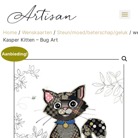
Home
/
Wenskaarten
/
Steun/moed/beterschap/geluk
/ w
Kasper Kitten – Bug Art
Aanbieding!