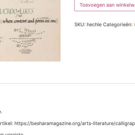
Toevoegen aan winkelw
SKU:
hechle
Categorieën:
.
artikel: https://besharamagazine.org/arts-literature/calligra
n vereiste.