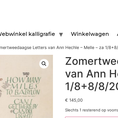
ebwinkel kalligrafie
Winkelwagen
mertweedaagse Letters van Ann Hechle – Melle – za 1/8+8
Zomertwee
van Ann He
1/8+8/8/2
€
145,00
Slechts 1 resterend op voorr