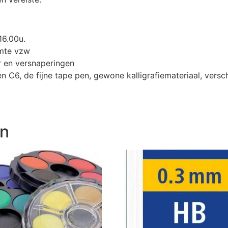
16.00u.
imte vzw
er en versnaperingen
n C6, de fijne tape pen, gewone kalligrafiemateriaal, versc
en