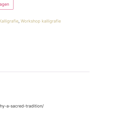
agen
Kalligrafie
,
Workshop kalligrafie
phy-a-sacred-tradition/