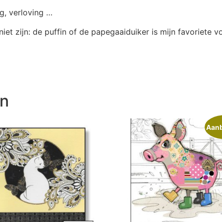
ag, verloving …
et zijn: de puffin of de papegaaiduiker is mijn favoriete v
en
Aanb