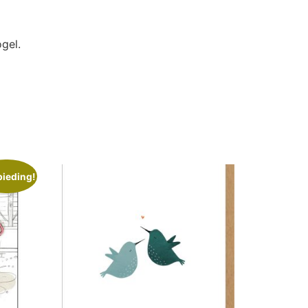
ogel.
ieding!