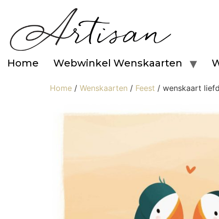
Home
Webwinkel Wenskaarten
W
Home
/
Wenskaarten
/
Feest
/ wenskaart lief