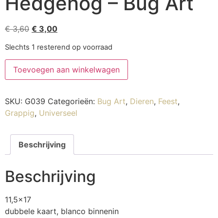
Hedgehog – Bug Art
€
3,60
€
3,00
Slechts 1 resterend op voorraad
Toevoegen aan winkelwagen
SKU:
G039
Categorieën:
Bug Art
,
Dieren
,
Feest
,
Grappig
,
Universeel
Beschrijving
Beschrijving
11,5×17
dubbele kaart, blanco binnenin