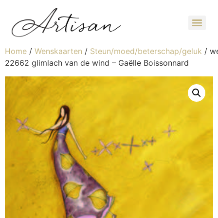
Home
/
Wenskaarten
/
Steun/moed/beterschap/geluk
/ w
22662 glimlach van de wind – Gaëlle Boissonnard