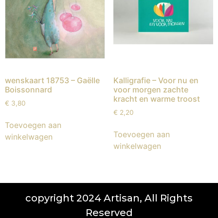
wenskaart 18753 – Gaëlle
Kalligrafie – Voor nu en
Boissonnard
voor morgen zachte
kracht en warme troost
€
3,80
€
2,20
Toevoegen aan
Toevoegen aan
winkelwagen
winkelwagen
copyright 2024 Artisan, All Rights
Reserved