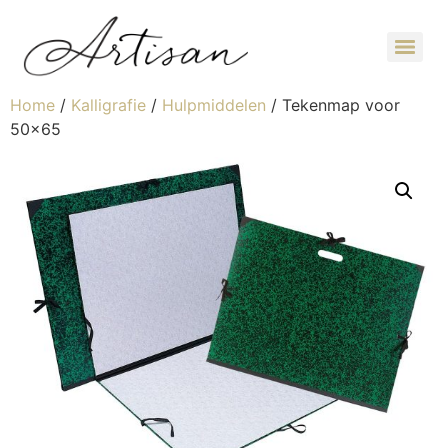
Home
/
Kalligrafie
/
Hulpmiddelen
/ Tekenmap voor
50×65