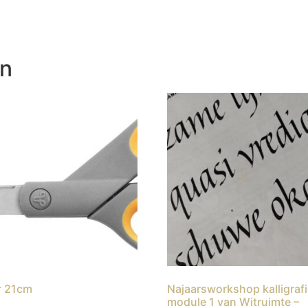
en
r 21cm
Najaarsworkshop kalligraf
module 1 van Witruimte –