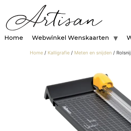
Home
Webwinkel Wenskaarten
W
Home
/
Kalligrafie
/
Meten en snijden
/ Rolsni