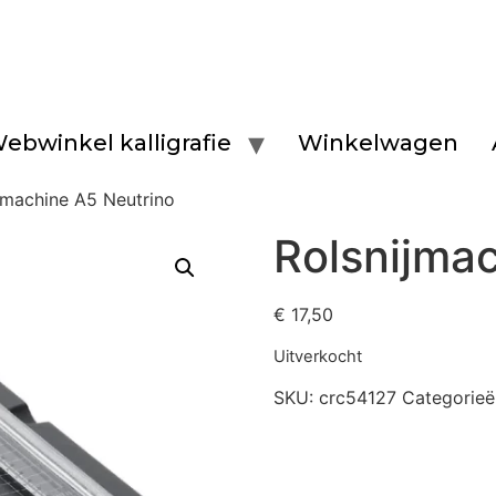
ebwinkel kalligrafie
Winkelwagen
jmachine A5 Neutrino
Rolsnijma
€
17,50
Uitverkocht
SKU:
crc54127
Categorieë