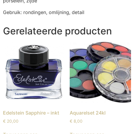
porselein, zijde
Gebruik: rondingen, omlijning, detail
Gerelateerde producten
Edelstein Sapphire – inkt
Aquarelset 24kl
€
20,00
€
8,00