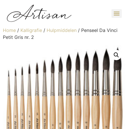
Home
/
Kalligrafie
/
Hulpmiddelen
/ Penseel Da Vinci
Petit Gris nr. 2