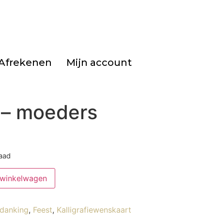
Afrekenen
Mijn account
e – moeders
raad
 winkelwagen
danking
,
Feest
,
Kalligrafiewenskaart