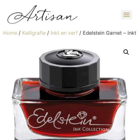
Home
/
Kalligrafie
/
Inkt en verf
/ Edelstein Garnet – inkt