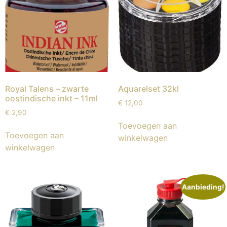
Royal Talens – zwarte
Aquarelset 32kl
oostindische inkt – 11ml
€
12,00
€
2,90
Toevoegen aan
Toevoegen aan
winkelwagen
winkelwagen
Aanbieding!