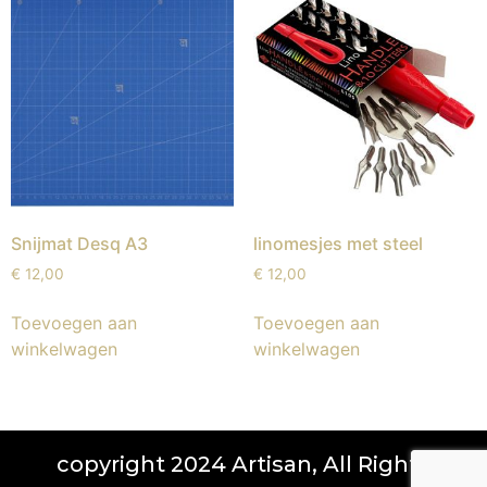
Snijmat Desq A3
linomesjes met steel
€
12,00
€
12,00
Toevoegen aan
Toevoegen aan
winkelwagen
winkelwagen
copyright 2024 Artisan, All Rights