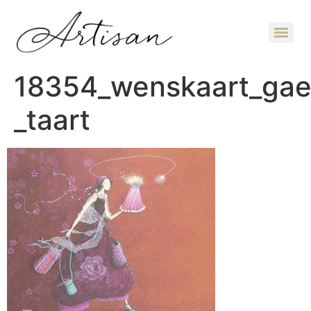
18354_wenskaart_gael
_taart